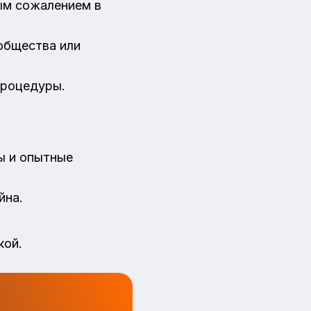
ым сожалением в
общества или
процедуры.
ы и опытные
йна.
кой.