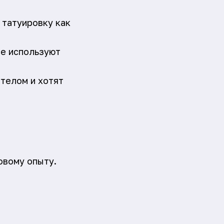
 татуировку как
ые используют
телом и хотят
овому опыту.