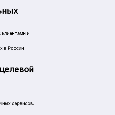
ьных
 клиентами и
х в России
 целевой
чных сервисов.