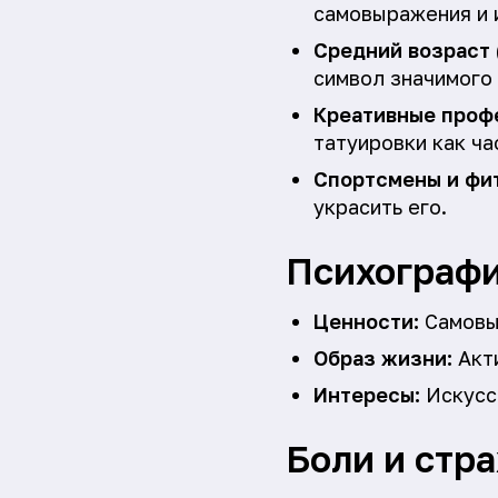
самовыражения и 
Средний возраст (
символ значимого
Креативные проф
татуировки как ча
Спортсмены и фи
украсить его.
Психографи
Ценности:
Самовыр
Образ жизни:
Акти
Интересы:
Искусст
Боли и стр