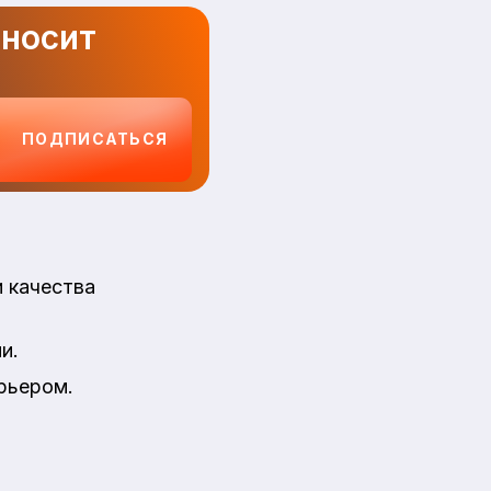
иносит
ПОДПИСАТЬСЯ
 качества
и.
рьером.