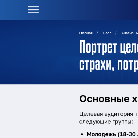
/
/
Главная
Блог
Анализ Ц
Портрет цел
страхи, пот
Основные х
Целевая аудитория т
следующие группы:
Молодежь (18-30 