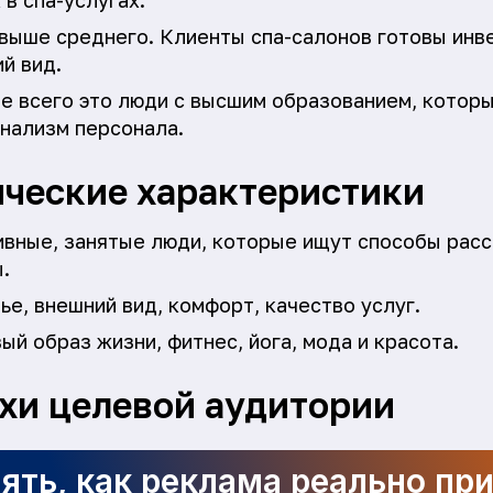
в спа-услугах.
 выше среднего. Клиенты спа-салонов готовы инв
й вид.
ще всего это люди с высшим образованием, котор
онализм персонала.
ческие характеристики
тивные, занятые люди, которые ищут способы расс
.
ье, внешний вид, комфорт, качество услуг.
ый образ жизни, фитнес, йога, мода и красота.
ахи целевой аудитории
ять, как реклама реально пр