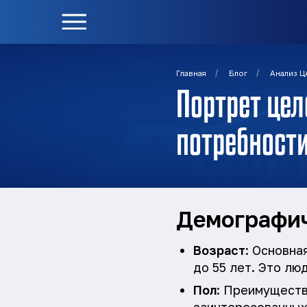
/
/
Главная
Блог
Анализ Ц
Портрет цел
потребност
Демографич
Возраст
: Основна
до 55 лет. Это лю
Пол
: Преимуществ