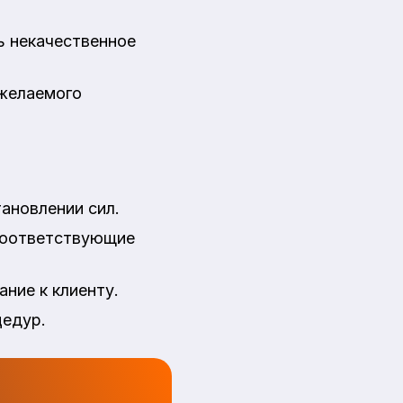
ь некачественное
 желаемого
ановлении сил.
 соответствующие
ние к клиенту.
цедур.