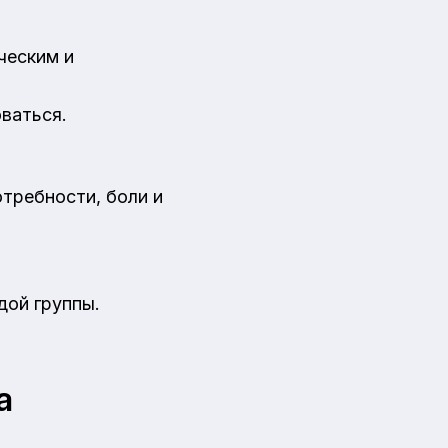
ческим и
ваться.
требности, боли и
дой группы.
а