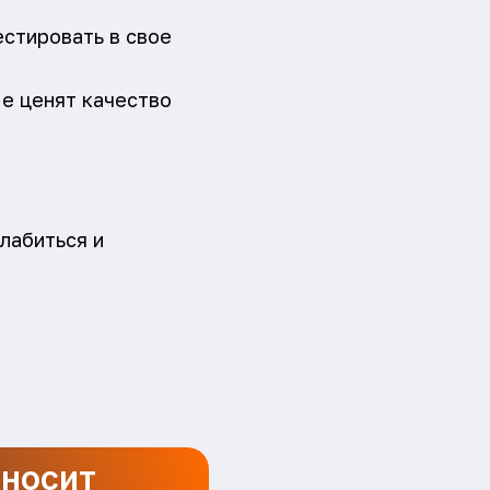
естировать в свое
ые ценят качество
лабиться и
иносит