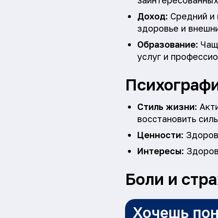
заинтересованных 
Доход
: Средний и
здоровье и внешни
Образование
: Ча
услуг и професси
Психографи
Стиль жизни
: Ак
восстановить силы
Ценности
: Здоров
Интересы
: Здоров
Боли и стр
Хочешь пон