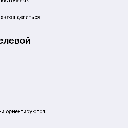
 постоянных
иентов делиться
целевой
они ориентируются.