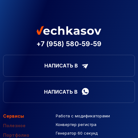
+7 (958) 580-59-59
НАПИСАТЬ В
НАПИСАТЬ В
Сервисы
Работа с модификаторами
Подборка сайтов
Созданные сайты
Контекстная реклама
Конвертер регистра
Макеты Figma
Полезное
Генератор 60 секунд
База Яндекс Карты
Портфолио