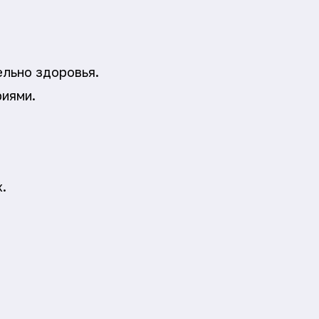
ельно здоровья.
риями.
.