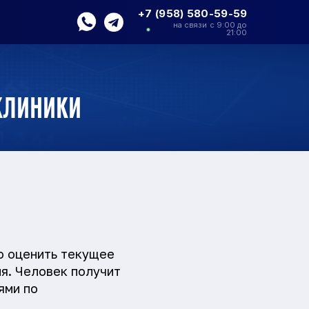
+7 (958) 580-59-59
на связи с 9:00 до
21:00
клиники
о оценить текущее
я. Человек получит
ями по