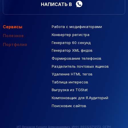
НАПИСАТЬ В
Сервисы
Работа с модификаторами
Подборка сайтов
Созданные сайты
Контекстная реклама
Конвертер регистра
Макеты Figma
Полезное
Генератор 60 секунд
База Яндекс Карты
Портфолио
Генератор XML фидов
РСЯ площадки
Формирование телефонов
Разделитель почтовых ящиков
Удаление HTML тегов
Таблица интересов
Выгрузка из TGStat
Компоновщик для Я.Аудиторий
Поисковик сайтов
ИП Вечкасов Кирилл Александрович, ИНН: 860326713173, ОГРН: