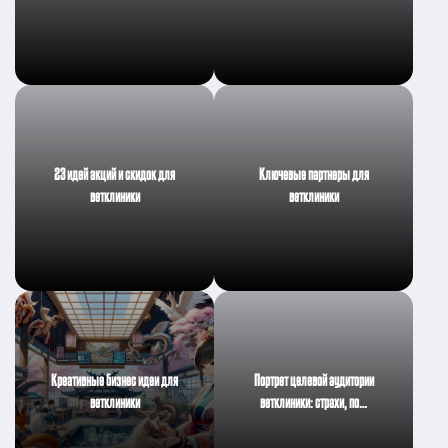
23 идей акций и скидок для
Ключевые партнеры для
ветклиники
ветклиники
Креативные бизнес идеи для
Портрет целевой аудитории
ветклиники
ветклиники: страхи, по…