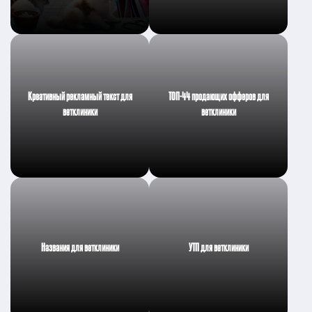
Креативный рекламный текст для
ТОП-44 продающих офферов для
ветклиники
ветклиники
Названия для ветклиники
УТП для ветклиники