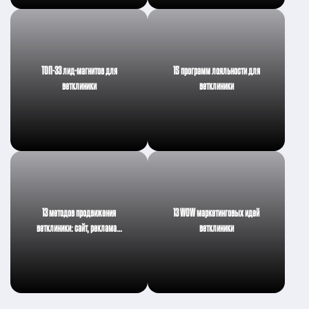
ТОП-33 лид-магнитов для
15 программ лояльности для
ветклиники
ветклиники
13 методов продвижения
13 WOW маркетинговых идей
ветклиники: сайт, реклама…
ветклиники