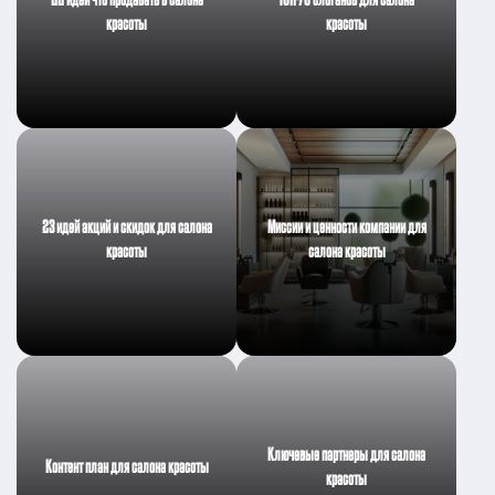
красоты
красоты
23 идей акций и скидок для салона
Миссии и ценности компании для
красоты
салона красоты
Ключевые партнеры для салона
Контент план для салона красоты
красоты