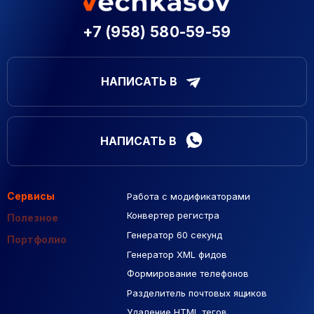
+7 (958) 580-59-59
НАПИСАТЬ В
НАПИСАТЬ В
Сервисы
Работа с модификаторами
Подборка сайтов
Созданные сайты
Контекстная реклама
Конвертер регистра
Макеты Figma
Полезное
Генератор 60 секунд
База Яндекс Карты
Портфолио
Генератор XML фидов
РСЯ площадки
Формирование телефонов
Разделитель почтовых ящиков
Удаление HTML тегов