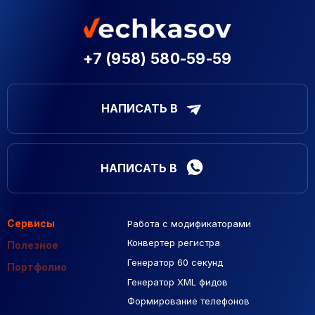
+7 (958) 580-59-59
НАПИСАТЬ В
НАПИСАТЬ В
Сервисы
Работа с модификаторами
Подборка сайтов
Созданные сайты
Контекстная реклама
Конвертер регистра
Макеты Figma
Полезное
Генератор 60 секунд
База Яндекс Карты
Портфолио
Генератор XML фидов
РСЯ площадки
Формирование телефонов