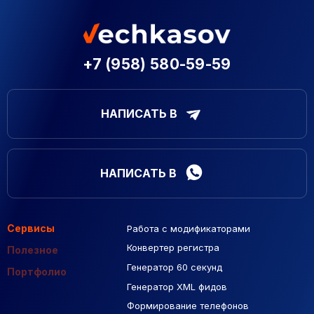
+7 (958) 580-59-59
НАПИСАТЬ В
НАПИСАТЬ В
Сервисы
Работа с модификаторами
Подборка сайтов
Созданные сайты
Контекстная реклама
Конвертер регистра
Макеты Figma
Полезное
Генератор 60 секунд
База Яндекс Карты
Портфолио
Генератор XML фидов
РСЯ площадки
Формирование телефонов