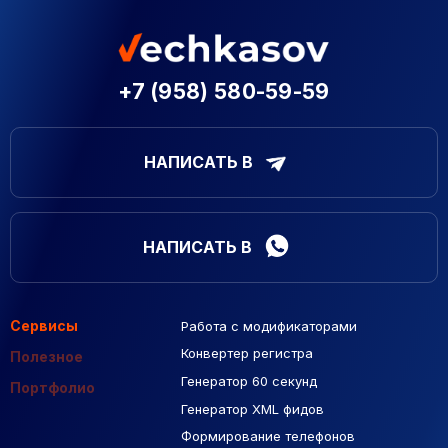
+7 (958) 580-59-59
НАПИСАТЬ В
НАПИСАТЬ В
Сервисы
Работа с модификаторами
Подборка сайтов
Созданные сайты
Контекстная реклама
Конвертер регистра
Макеты Figma
Полезное
Генератор 60 секунд
База Яндекс Карты
Портфолио
Генератор XML фидов
РСЯ площадки
Формирование телефонов