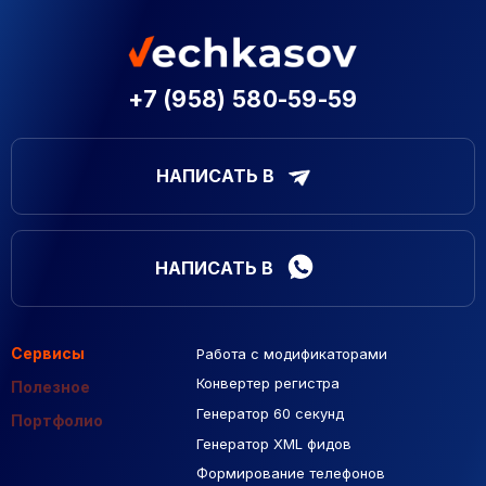
+7 (958) 580-59-59
НАПИСАТЬ В
НАПИСАТЬ В
Сервисы
Работа с модификаторами
Подборка сайтов
Созданные сайты
Контекстная реклама
Конвертер регистра
Макеты Figma
Полезное
Генератор 60 секунд
База Яндекс Карты
Портфолио
Генератор XML фидов
РСЯ площадки
Формирование телефонов