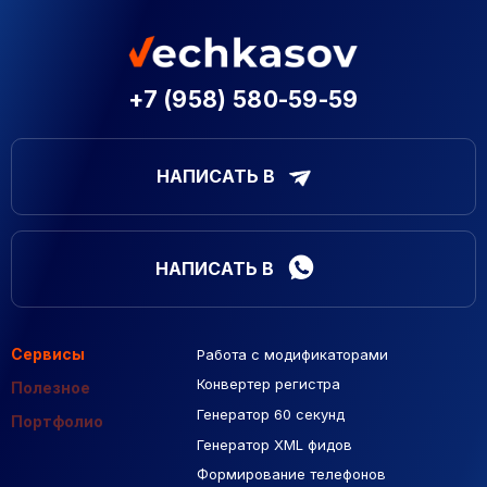
+7 (958) 580-59-59
НАПИСАТЬ В
НАПИСАТЬ В
Сервисы
Работа с модификаторами
Подборка сайтов
Созданные сайты
Контекстная реклама
Конвертер регистра
Макеты Figma
Полезное
Генератор 60 секунд
База Яндекс Карты
Портфолио
Генератор XML фидов
РСЯ площадки
Формирование телефонов