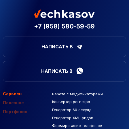
+7 (958) 580-59-59
НАПИСАТЬ В
НАПИСАТЬ В
Сервисы
Работа с модификаторами
Подборка сайтов
Созданные сайты
Контекстная реклама
Конвертер регистра
Макеты Figma
Полезное
Генератор 60 секунд
База Яндекс Карты
Портфолио
Генератор XML фидов
РСЯ площадки
Формирование телефонов