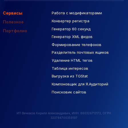
Сервисы
Работа с модификаторами
Подборка сайтов
Созданные сайты
Контекстная реклама
Конвертер регистра
Макеты Figma
Полезное
Генератор 60 секунд
База Яндекс Карты
Портфолио
Генератор XML фидов
РСЯ площадки
Формирование телефонов
Разделитель почтовых ящиков
Удаление HTML тегов
Таблица интересов
Выгрузка из TGStat
Компоновщик для Я.Аудиторий
Поисковик сайтов
ИП Вечкасов Кирилл Александрович, ИНН: 860326713173, ОГРН:
323784700359197