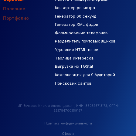
Контекстная реклама
Конвертер регистра
Макеты Figma
Полезное
Генератор 60 секунд
База Яндекс Карты
Портфолио
Генератор XML фидов
РСЯ площадки
Формирование телефонов
Разделитель почтовых ящиков
Удаление HTML тегов
Таблица интересов
Выгрузка из TGStat
Компоновщик для Я.Аудиторий
Поисковик сайтов
ИП Вечкасов Кирилл Александрович, ИНН: 860326713173, ОГРН:
323784700359197
Политика конфиденциальности
Офферта