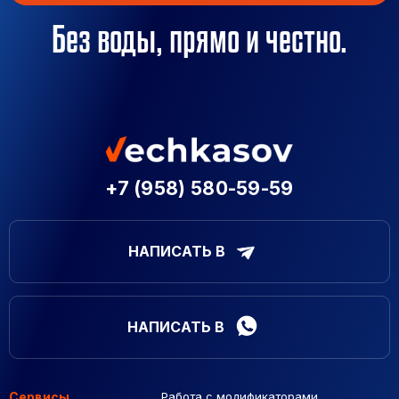
Без воды, прямо и честно.
+7 (958) 580-59-59
НАПИСАТЬ В
НАПИСАТЬ В
Сервисы
Работа с модификаторами
Подборка сайтов
Созданные сайты