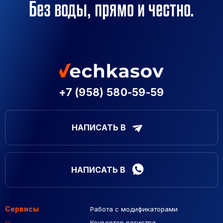
Без воды, прямо и честно.
+7 (958) 580-59-59
НАПИСАТЬ В
НАПИСАТЬ В
Сервисы
Работа с модификаторами
Подборка сайтов
Созданные сайты
Контекстная реклама
Конвертер регистра
Макеты Figma