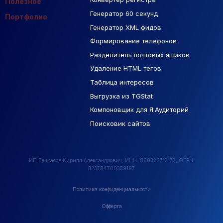
Полезное
Генератор 60 секунд
База Яндекс Карты
Портфолио
Генератор XML фидов
РСЯ площадки
Формирование телефонов
Разделитель почтовых ящиков
Удаление HTML тегов
Таблица интересов
Выгрузка из TGStat
Компоновщик для Я.Аудиторий
Поисковик сайтов
ИП Вечкасов Кирилл Александрович, ИНН: 860326713173, ОГРН:
323784700359197
Политика конфиденциальности
Офферта