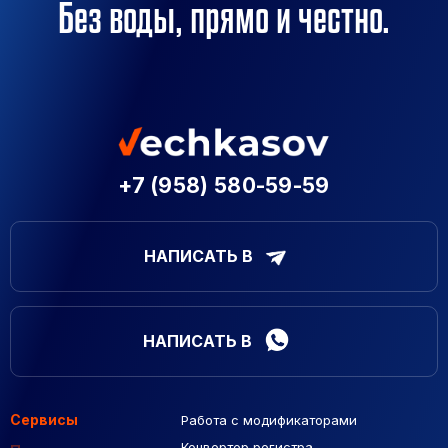
Без воды, прямо и честно.
+7 (958) 580-59-59
НАПИСАТЬ В
НАПИСАТЬ В
Сервисы
Работа с модификаторами
Подборка сайтов
Созданные сайты
Контекстная реклама
Конвертер регистра
Макеты Figma