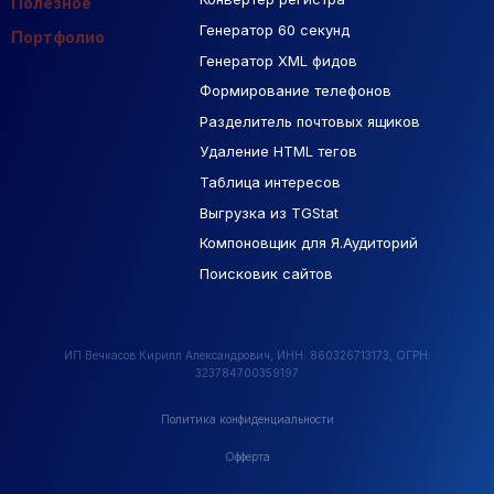
Полезное
Генератор 60 секунд
База Яндекс Карты
Портфолио
Генератор XML фидов
РСЯ площадки
Формирование телефонов
Разделитель почтовых ящиков
Удаление HTML тегов
Таблица интересов
Выгрузка из TGStat
Компоновщик для Я.Аудиторий
Поисковик сайтов
ИП Вечкасов Кирилл Александрович, ИНН: 860326713173, ОГРН:
323784700359197
Политика конфиденциальности
Офферта