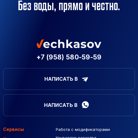
Без воды, прямо и честно.
+7 (958) 580-59-59
НАПИСАТЬ В
НАПИСАТЬ В
Сервисы
Работа с модификаторами
Подборка сайтов
Созданные сайты
Контекстная реклама
Конвертер регистра
Макеты Figma