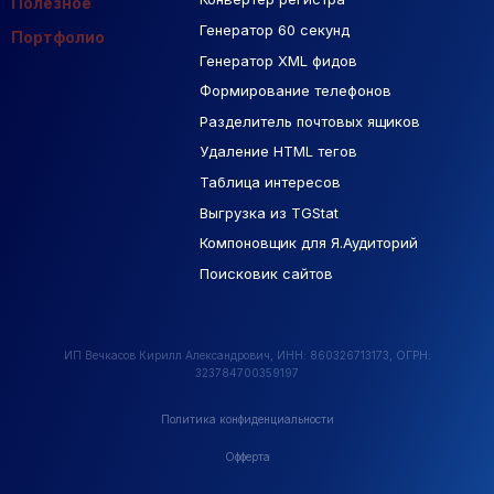
Полезное
Генератор 60 секунд
База Яндекс Карты
Портфолио
Генератор XML фидов
РСЯ площадки
Формирование телефонов
Разделитель почтовых ящиков
Удаление HTML тегов
Таблица интересов
Выгрузка из TGStat
Компоновщик для Я.Аудиторий
Поисковик сайтов
ИП Вечкасов Кирилл Александрович, ИНН: 860326713173, ОГРН:
323784700359197
Политика конфиденциальности
Офферта