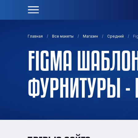
/
/
/
/
Fi
Главная
Все макеты
Магазин
Средний
FIGMA ШАБЛОН
ФУРНИТУРЫ -