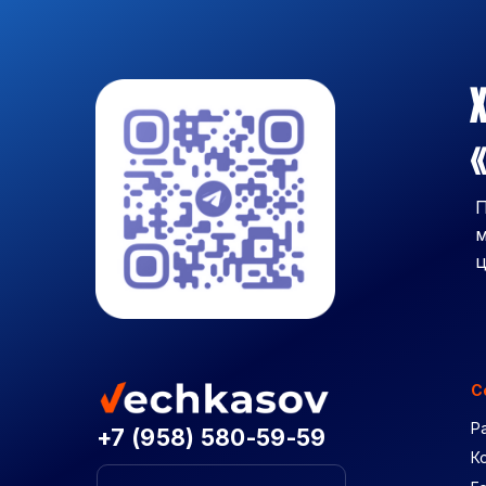
Х
«
П
м
ц
С
Р
+7 (958) 580-59-59
К