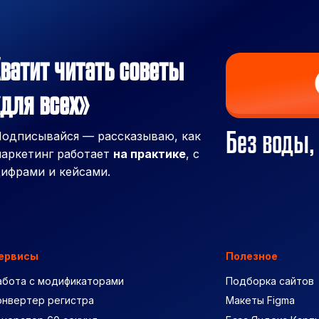
ватит читать советы
для всех»
Без воды,
одписывайся — рассказываю, как
аркетинг работает
на практике
, с
ифрами и кейсами.
ервисы
Полезное
абота с модификаторами
Подборка сайтов
онвертер регистра
Макеты Figma