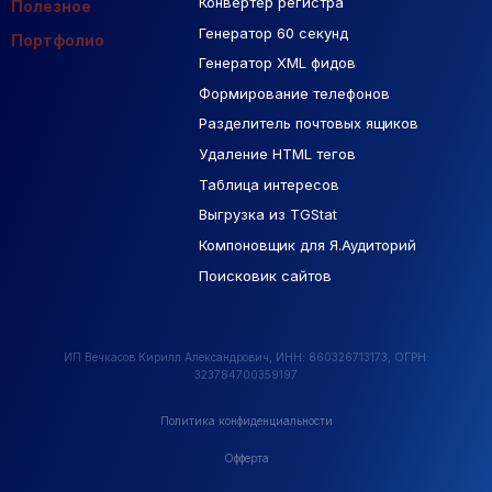
Контекстная реклама
Конвертер регистра
Макеты Figma
Полезное
Генератор 60 секунд
База Яндекс Карты
Портфолио
Генератор XML фидов
РСЯ площадки
Формирование телефонов
Разделитель почтовых ящиков
Удаление HTML тегов
Таблица интересов
Выгрузка из TGStat
Компоновщик для Я.Аудиторий
Поисковик сайтов
ИП Вечкасов Кирилл Александрович, ИНН: 860326713173, ОГРН:
323784700359197
Политика конфиденциальности
Офферта