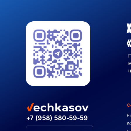
Х
«
П
м
ц
С
Р
+7 (958) 580-59-59
К