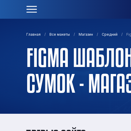
/
/
/
/
Fi
Главная
Все макеты
Магазин
Средний
FIGMA ШАБЛОН
СУМОК - МАГА