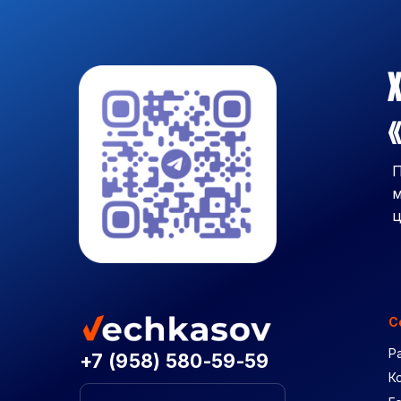
Х
«
П
м
ц
С
Р
+7 (958) 580-59-59
К