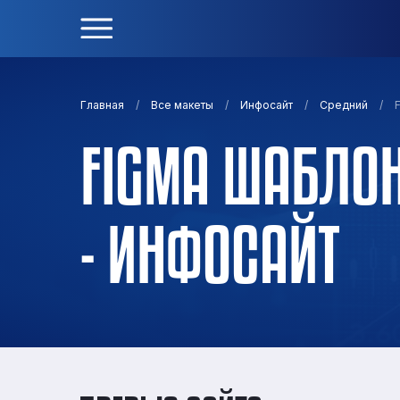
/
/
/
/
F
Главная
Все макеты
Инфосайт
Средний
FIGMA ШАБЛОН 
- ИНФОСАЙТ