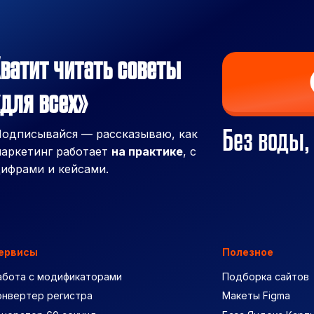
ватит читать советы
для всех»
Без воды,
одписывайся — рассказываю, как
аркетинг работает
на практике
, с
ифрами и кейсами.
ервисы
Полезное
абота с модификаторами
Подборка сайтов
онвертер регистра
Макеты Figma