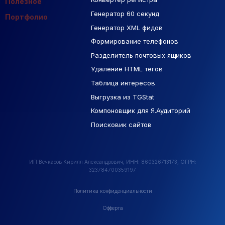
Полезное
Генератор 60 секунд
База Яндекс Карты
Портфолио
Генератор XML фидов
РСЯ площадки
Формирование телефонов
Разделитель почтовых ящиков
Удаление HTML тегов
Таблица интересов
Выгрузка из TGStat
Компоновщик для Я.Аудиторий
Поисковик сайтов
ИП Вечкасов Кирилл Александрович, ИНН: 860326713173, ОГРН:
323784700359197
Политика конфиденциальности
Офферта