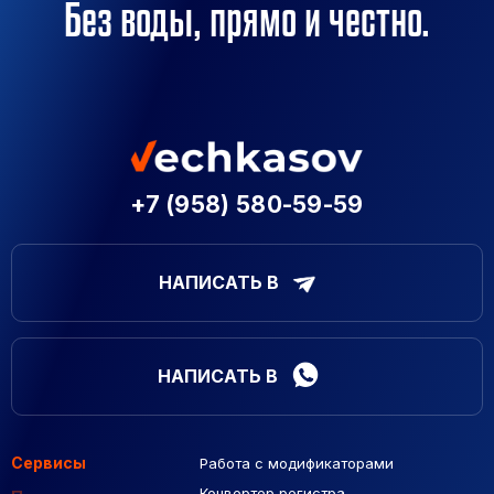
Без воды, прямо и честно.
+7 (958) 580-59-59
НАПИСАТЬ В
НАПИСАТЬ В
Сервисы
Работа с модификаторами
Подборка сайтов
Созданные сайты
Контекстная реклама
Конвертер регистра
Макеты Figma