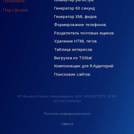
Полезное
Генератор 60 секунд
База Яндекс Карты
Портфолио
Генератор XML фидов
РСЯ площадки
Формирование телефонов
Разделитель почтовых ящиков
Удаление HTML тегов
Таблица интересов
Выгрузка из TGStat
Компоновщик для Я.Аудиторий
Поисковик сайтов
ИП Вечкасов Кирилл Александрович, ИНН: 860326713173, ОГРН:
323784700359197
Политика конфиденциальности
Офферта