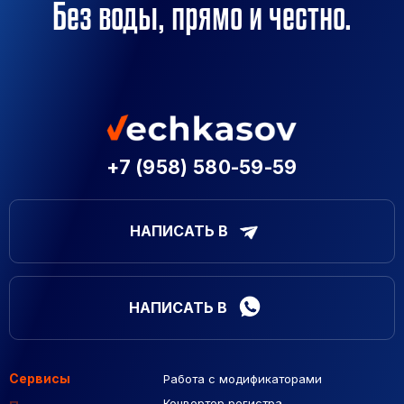
Без воды, прямо и честно.
+7 (958) 580-59-59
НАПИСАТЬ В
НАПИСАТЬ В
Сервисы
Работа с модификаторами
Подборка сайтов
Созданные сайты
Контекстная реклама
Конвертер регистра
Макеты Figma