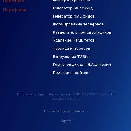
Полезное
Генератор 60 секунд
База Яндекс Карты
Портфолио
Генератор XML фидов
РСЯ площадки
Формирование телефонов
Разделитель почтовых ящиков
Удаление HTML тегов
Таблица интересов
Выгрузка из TGStat
Компоновщик для Я.Аудиторий
Поисковик сайтов
ИП Вечкасов Кирилл Александрович, ИНН: 860326713173, ОГРН:
323784700359197
Политика конфиденциальности
Офферта