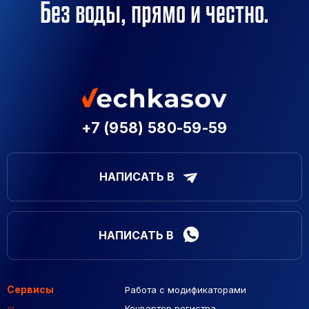
Без воды, прямо и честно.
+7 (958) 580-59-59
НАПИСАТЬ В
НАПИСАТЬ В
Сервисы
Работа с модификаторами
Подборка сайтов
Созданные сайты
Контекстная реклама
Конвертер регистра
Макеты Figma