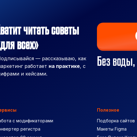
ватит читать советы
для всех»
Без воды,
одписывайся — рассказываю, как
аркетинг работает
на практике
, с
ифрами и кейсами.
ервисы
Полезное
абота с модификаторами
Подборка сайтов
онвертер регистра
Макеты Figma