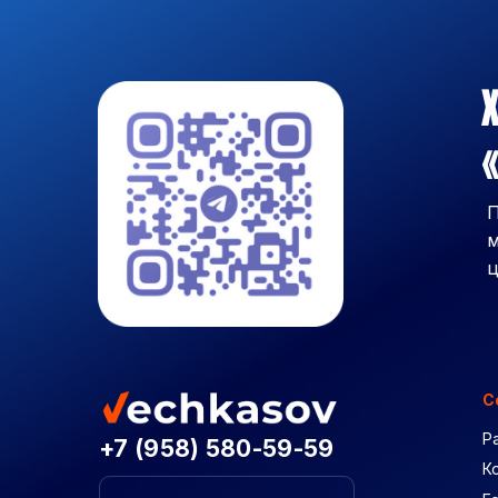
Х
«
П
м
ц
С
Р
+7 (958) 580-59-59
К