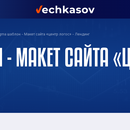
gma шаблон - Макет сайта «центр логос» - Лендинг
 - МАКЕТ САЙТА «