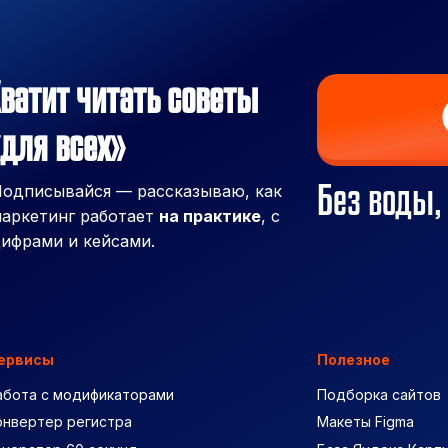
ватит читать советы
для всех»
Без воды,
одписывайся — рассказываю, как
аркетинг работает
на практике
, с
ифрами и кейсами.
ервисы
Полезное
абота с модификаторами
Подборка сайтов
онвертер регистра
Макеты Figma