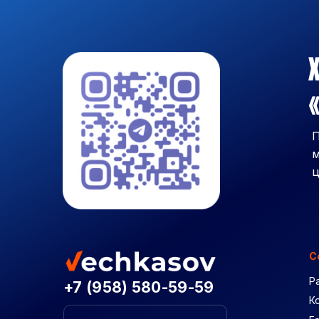
Х
«
П
м
ц
С
Р
+7 (958) 580-59-59
К