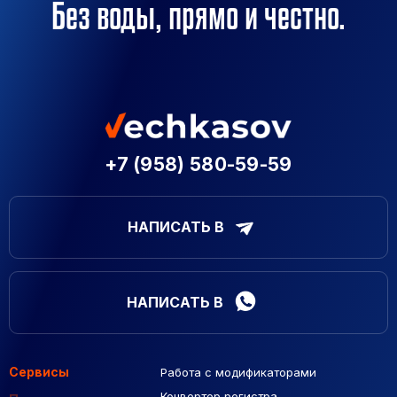
Без воды, прямо и честно.
+7 (958) 580-59-59
НАПИСАТЬ В
НАПИСАТЬ В
Сервисы
Работа с модификаторами
Подборка сайтов
Созданные сайты
Контекстная реклама
Конвертер регистра
Макеты Figma