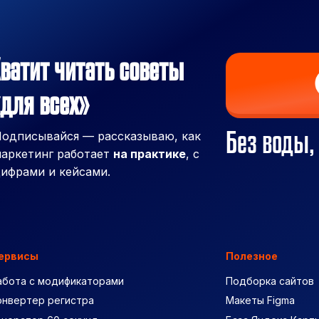
ватит читать советы
для всех»
Без воды,
одписывайся — рассказываю, как
аркетинг работает
на практике
, с
ифрами и кейсами.
ервисы
Полезное
абота с модификаторами
Подборка сайтов
онвертер регистра
Макеты Figma