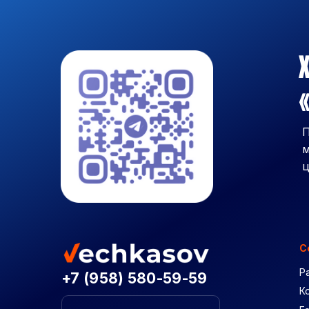
Х
«
П
м
ц
С
Р
+7 (958) 580-59-59
К