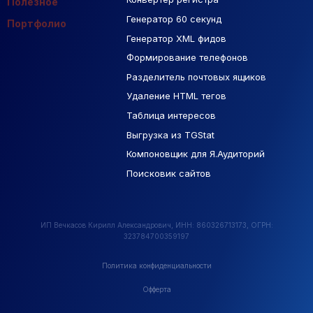
Полезное
Генератор 60 секунд
База Яндекс Карты
Портфолио
Генератор XML фидов
РСЯ площадки
Формирование телефонов
Разделитель почтовых ящиков
Удаление HTML тегов
Таблица интересов
Выгрузка из TGStat
Компоновщик для Я.Аудиторий
Поисковик сайтов
ИП Вечкасов Кирилл Александрович, ИНН: 860326713173, ОГРН:
323784700359197
Политика конфиденциальности
Офферта