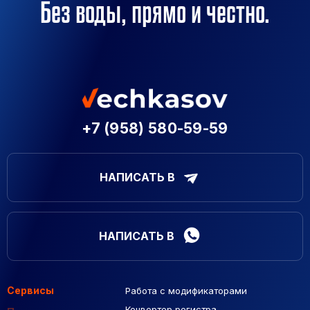
Без воды, прямо и честно.
+7 (958) 580-59-59
НАПИСАТЬ В
НАПИСАТЬ В
Сервисы
Работа с модификаторами
Подборка сайтов
Созданные сайты
Контекстная реклама
Конвертер регистра
Макеты Figma