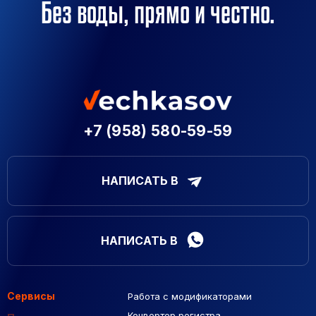
Без воды, прямо и честно.
+7 (958) 580-59-59
НАПИСАТЬ В
НАПИСАТЬ В
Сервисы
Работа с модификаторами
Подборка сайтов
Созданные сайты
Контекстная реклама
Конвертер регистра
Макеты Figma