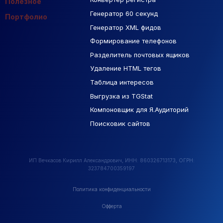
Полезное
Генератор 60 секунд
База Яндекс Карты
Портфолио
Генератор XML фидов
РСЯ площадки
Формирование телефонов
Разделитель почтовых ящиков
Удаление HTML тегов
Таблица интересов
Выгрузка из TGStat
Компоновщик для Я.Аудиторий
Поисковик сайтов
ИП Вечкасов Кирилл Александрович, ИНН: 860326713173, ОГРН:
323784700359197
Политика конфиденциальности
Офферта