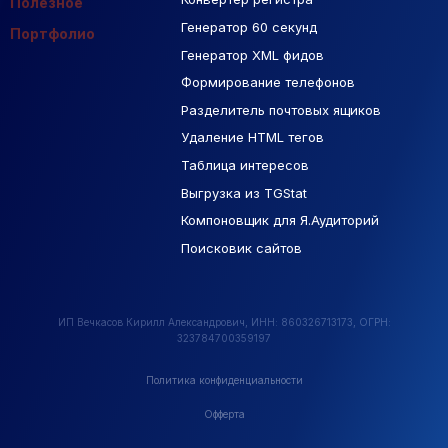
Полезное
Генератор 60 секунд
База Яндекс Карты
Портфолио
Генератор XML фидов
РСЯ площадки
Формирование телефонов
Разделитель почтовых ящиков
Удаление HTML тегов
Таблица интересов
Выгрузка из TGStat
Компоновщик для Я.Аудиторий
Поисковик сайтов
ИП Вечкасов Кирилл Александрович, ИНН: 860326713173, ОГРН:
323784700359197
Политика конфиденциальности
Офферта