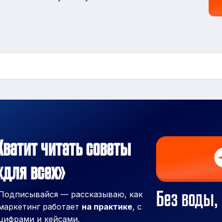
Хватит читать советы
«для всех»
Без воды, 
Подписывайся — рассказываю, как
маркетинг работает
на практике
, с
цифрами и кейсами.