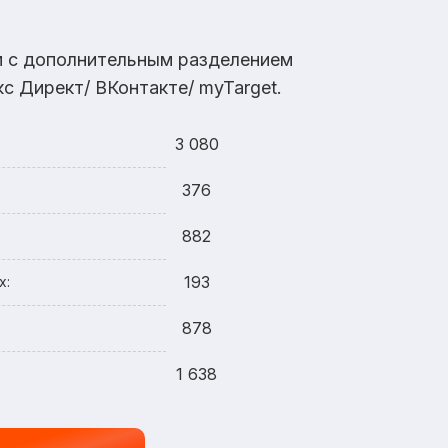
ам с дополнительным разделением
с Директ/ ВКонтакте/ myTarget.
3 080
376
882
193
х:
878
1 638