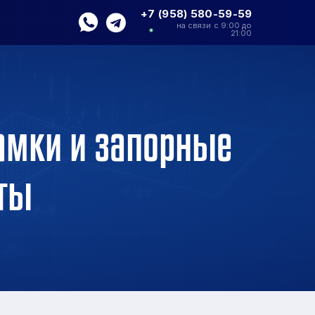
+7 (958) 580-59-59
на связи с 9:00 до
21:00
амки и запорные
рты