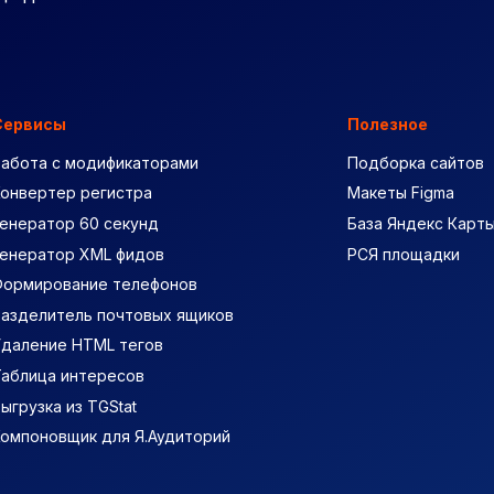
Сервисы
Полезное
Работа с модификаторами
Подборка сайтов
Конвертер регистра
Макеты Figma
енератор 60 секунд
База Яндекс Карт
Генератор XML фидов
РСЯ площадки
Формирование телефонов
Разделитель почтовых ящиков
Удаление HTML тегов
Таблица интересов
ыгрузка из TGStat
Компоновщик для Я.Аудиторий