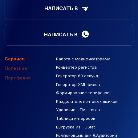
НАПИСАТЬ В
НАПИСАТЬ В
Сервисы
Работа с модификаторами
Подборка сайтов
Созданные сайты
Контекстная реклама
Конвертер регистра
Макеты Figma
Полезное
Генератор 60 секунд
База Яндекс Карты
Портфолио
Генератор XML фидов
РСЯ площадки
Формирование телефонов
Разделитель почтовых ящиков
Удаление HTML тегов
Таблица интересов
Выгрузка из TGStat
Компоновщик для Я.Аудиторий