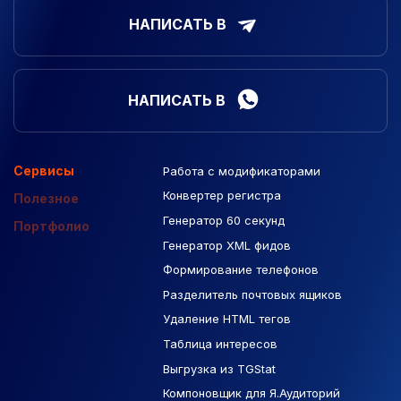
НАПИСАТЬ В
НАПИСАТЬ В
Сервисы
Работа с модификаторами
Подборка сайтов
Созданные сайты
Контекстная реклама
Конвертер регистра
Макеты Figma
Полезное
Генератор 60 секунд
База Яндекс Карты
Портфолио
Генератор XML фидов
РСЯ площадки
Формирование телефонов
Разделитель почтовых ящиков
Удаление HTML тегов
Таблица интересов
Выгрузка из TGStat
Компоновщик для Я.Аудиторий