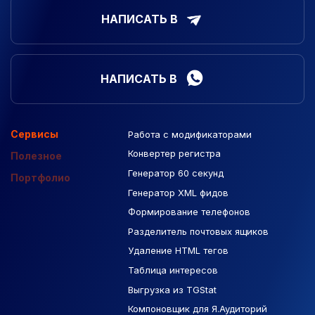
НАПИСАТЬ В
НАПИСАТЬ В
Сервисы
Работа с модификаторами
Подборка сайтов
Созданные сайты
Контекстная реклама
Конвертер регистра
Макеты Figma
Полезное
Генератор 60 секунд
База Яндекс Карты
Портфолио
Генератор XML фидов
РСЯ площадки
Формирование телефонов
Разделитель почтовых ящиков
Удаление HTML тегов
Таблица интересов
Выгрузка из TGStat
Компоновщик для Я.Аудиторий