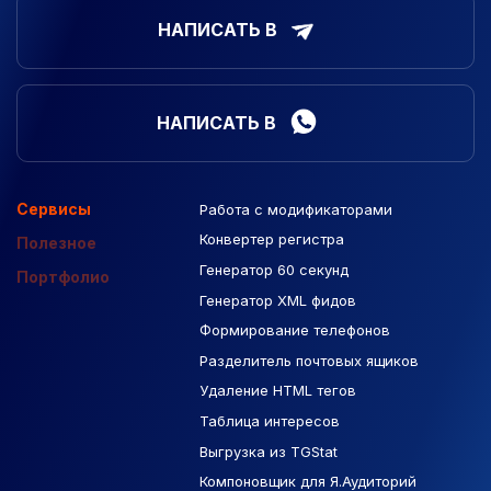
НАПИСАТЬ В
НАПИСАТЬ В
Сервисы
Работа с модификаторами
Подборка сайтов
Созданные сайты
Контекстная реклама
Конвертер регистра
Макеты Figma
Полезное
Генератор 60 секунд
База Яндекс Карты
Портфолио
Генератор XML фидов
РСЯ площадки
Формирование телефонов
Разделитель почтовых ящиков
Удаление HTML тегов
Таблица интересов
Выгрузка из TGStat
Компоновщик для Я.Аудиторий