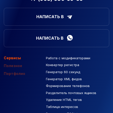
НАПИСАТЬ В
НАПИСАТЬ В
Сервисы
Работа с модификаторами
Подборка сайтов
Созданные сайты
Контекстная реклама
Конвертер регистра
Макеты Figma
Полезное
Генератор 60 секунд
База Яндекс Карты
Портфолио
Генератор XML фидов
РСЯ площадки
Формирование телефонов
Разделитель почтовых ящиков
Удаление HTML тегов
Таблица интересов