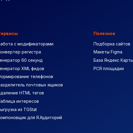
Сервисы
Полезное
Работа с модификаторами
Подборка сайтов
Конвертер регистра
Макеты Figma
енератор 60 секунд
База Яндекс Карт
Генератор XML фидов
РСЯ площадки
Формирование телефонов
Разделитель почтовых ящиков
Удаление HTML тегов
Таблица интересов
ыгрузка из TGStat
Компоновщик для Я.Аудиторий