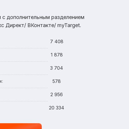
ам с дополнительным разделением
с Директ/ ВКонтакте/ myTarget.
7 408
1 878
3 704
578
х:
2 956
20 334