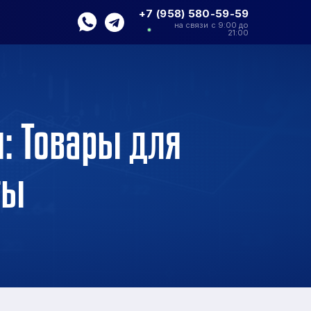
+7 (958) 580-59-59
на связи с 9:00 до
21:00
: Товары для
ты