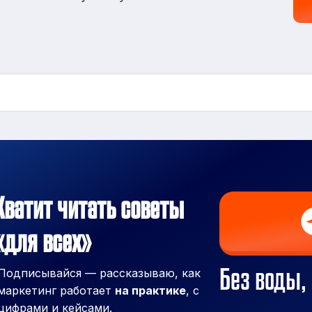
Хватит читать советы
«для всех»
Без воды, 
Подписывайся — рассказываю, как
маркетинг работает
на практике
, с
цифрами и кейсами.