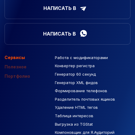
НАПИСАТЬ В
НАПИСАТЬ В
Сервисы
Работа с модификаторами
Подборка сайтов
Созданные сайты
Контекстная реклама
Конвертер регистра
Макеты Figma
Полезное
Генератор 60 секунд
База Яндекс Карты
Портфолио
Генератор XML фидов
РСЯ площадки
Формирование телефонов
Разделитель почтовых ящиков
Удаление HTML тегов
Таблица интересов
Выгрузка из TGStat
Компоновщик для Я.Аудиторий