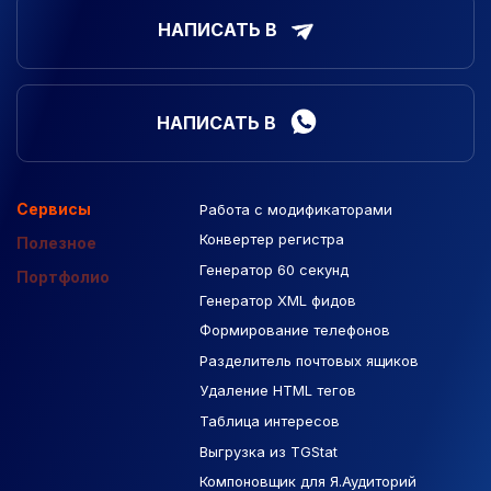
НАПИСАТЬ В
НАПИСАТЬ В
Сервисы
Работа с модификаторами
Подборка сайтов
Созданные сайты
Контекстная реклама
Конвертер регистра
Макеты Figma
Полезное
Генератор 60 секунд
База Яндекс Карты
Портфолио
Генератор XML фидов
РСЯ площадки
Формирование телефонов
Разделитель почтовых ящиков
Удаление HTML тегов
Таблица интересов
Выгрузка из TGStat
Компоновщик для Я.Аудиторий