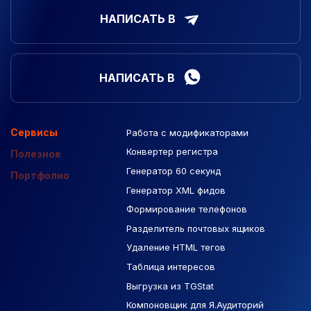
НАПИСАТЬ В
НАПИСАТЬ В
Сервисы
Работа с модификаторами
Подборка сайтов
Созданные сайты
Контекстная реклама
Конвертер регистра
Макеты Figma
Полезное
Генератор 60 секунд
База Яндекс Карты
Портфолио
Генератор XML фидов
РСЯ площадки
Формирование телефонов
Разделитель почтовых ящиков
Удаление HTML тегов
Таблица интересов
Выгрузка из TGStat
Компоновщик для Я.Аудиторий