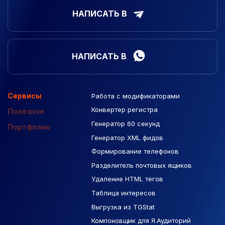
НАПИСАТЬ В
НАПИСАТЬ В
Сервисы
Работа с модификаторами
Подборка сайтов
Созданные сайты
Контекстная реклама
Конвертер регистра
Макеты Figma
Полезное
Генератор 60 секунд
База Яндекс Карты
Портфолио
Генератор XML фидов
РСЯ площадки
Формирование телефонов
Разделитель почтовых ящиков
Удаление HTML тегов
Таблица интересов
Выгрузка из TGStat
Компоновщик для Я.Аудиторий