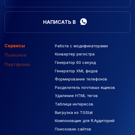
НАПИСАТЬ В
Сервисы
Работа с модификаторами
Подборка сайтов
Созданные сайты
Контекстная реклама
Конвертер регистра
Макеты Figma
Полезное
Генератор 60 секунд
База Яндекс Карты
Портфолио
Генератор XML фидов
РСЯ площадки
Формирование телефонов
Разделитель почтовых ящиков
Удаление HTML тегов
Таблица интересов
Выгрузка из TGStat
Компоновщик для Я.Аудиторий
Поисковик сайтов