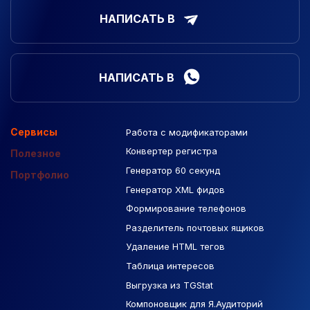
НАПИСАТЬ В
НАПИСАТЬ В
Сервисы
Работа с модификаторами
Подборка сайтов
Созданные сайты
Контекстная реклама
Конвертер регистра
Макеты Figma
Полезное
Генератор 60 секунд
База Яндекс Карты
Портфолио
Генератор XML фидов
РСЯ площадки
Формирование телефонов
Разделитель почтовых ящиков
Удаление HTML тегов
Таблица интересов
Выгрузка из TGStat
Компоновщик для Я.Аудиторий