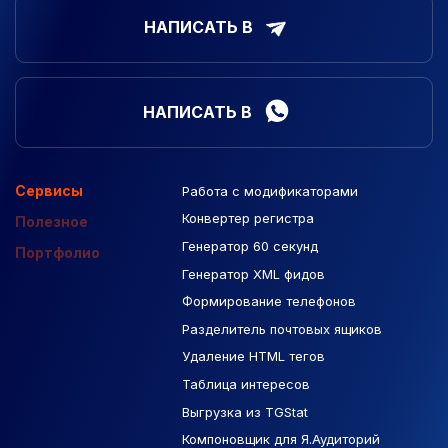
НАПИСАТЬ В
НАПИСАТЬ В
Сервисы
Работа с модификаторами
Подборка сайтов
Созданные сайты
Контекстная реклама
Конвертер регистра
Макеты Figma
Полезное
Генератор 60 секунд
База Яндекс Карты
Портфолио
Генератор XML фидов
РСЯ площадки
Формирование телефонов
Разделитель почтовых ящиков
Удаление HTML тегов
Таблица интересов
Выгрузка из TGStat
Компоновщик для Я.Аудиторий