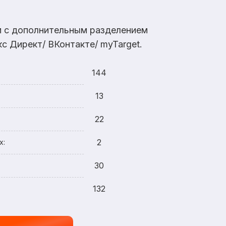
ам с дополнительным разделением
с Директ/ ВКонтакте/ myTarget.
144
13
22
2
х:
30
132