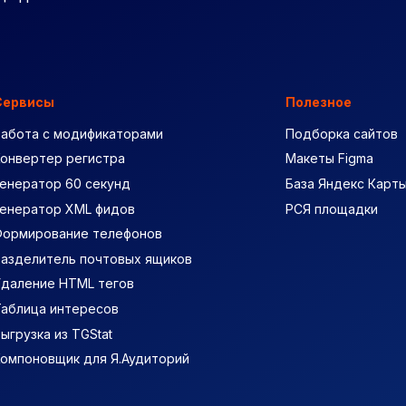
Сервисы
Полезное
Работа с модификаторами
Подборка сайтов
Конвертер регистра
Макеты Figma
енератор 60 секунд
База Яндекс Карт
Генератор XML фидов
РСЯ площадки
Формирование телефонов
Разделитель почтовых ящиков
Удаление HTML тегов
Таблица интересов
ыгрузка из TGStat
Компоновщик для Я.Аудиторий