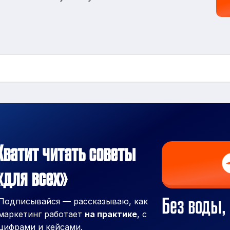
Хватит читать советы
«для всех»
Без воды, 
Подписывайся — рассказываю, как
маркетинг работает
на практике
, с
цифрами и кейсами.