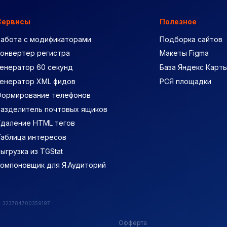
Сервисы
Полезное
Работа с модификаторами
Подборка сайтов
Конвертер регистра
Макеты Figma
енератор 60 секунд
База Яндекс Карт
Генератор XML фидов
РСЯ площадки
Формирование телефонов
Разделитель почтовых ящиков
Удаление HTML тегов
Таблица интересов
ыгрузка из TGStat
Компоновщик для Я.Аудиторий
Н: 323784700359197
Офферта