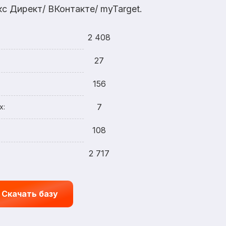
с Директ/ ВКонтакте/ myTarget.
2 408
27
156
7
х:
108
2 717
Скачать базу