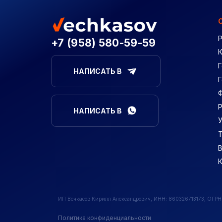
+7 (958) 580-59-59
Г
НАПИСАТЬ В
НАПИСАТЬ В
В
ИП Вечкасов Кирилл Александрович, ИНН: 860326713173, ОГР
Политика конфиденциальности