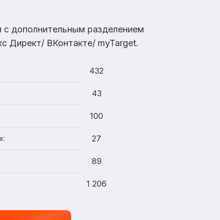
ам с дополнительным разделением
с Директ/ ВКонтакте/ myTarget.
432
43
100
27
х:
89
1 206