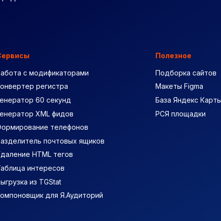
Сервисы
Полезное
Работа с модификаторами
Подборка сайтов
Конвертер регистра
Макеты Figma
енератор 60 секунд
База Яндекс Карт
Генератор XML фидов
РСЯ площадки
Формирование телефонов
Разделитель почтовых ящиков
Удаление HTML тегов
Таблица интересов
ыгрузка из TGStat
Компоновщик для Я.Аудиторий