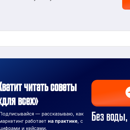
Хватит читать советы
«для всех»
Без воды, 
Подписывайся — рассказываю, как
маркетинг работает
на практике
, с
цифрами и кейсами.