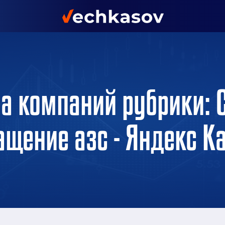
а компаний рубрики: 
ащение азс - Яндекс К