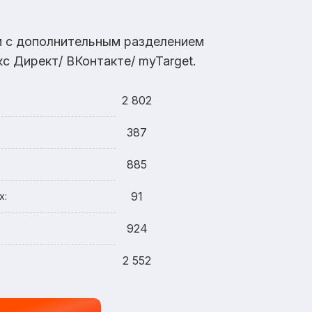
ам с дополнительным разделением
с Директ/ ВКонтакте/ myTarget.
2 802
387
885
91
х:
924
2 552