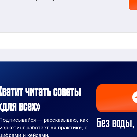
Хватит читать советы
«для всех»
Без воды, 
Подписывайся — рассказываю, как
маркетинг работает
на практике
, с
цифрами и кейсами.