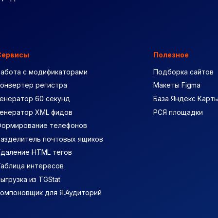
Сервисы
Полезное
Работа с модификаторами
Подборка сайтов
Конвертер регистра
Макеты Figma
енератор 60 секунд
База Яндекс Карт
Генератор XML фидов
РСЯ площадки
Формирование телефонов
Разделитель почтовых ящиков
Удаление HTML тегов
Таблица интересов
ыгрузка из TGStat
Компоновщик для Я.Аудиторий